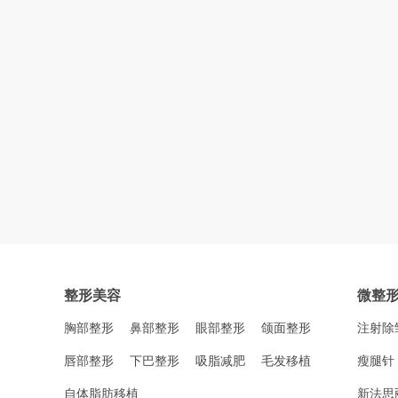
整形美容
微整
胸部整形
鼻部整形
眼部整形
颌面整形
注射除
唇部整形
下巴整形
吸脂减肥
毛发移植
瘦腿针
自体脂肪移植
新法思