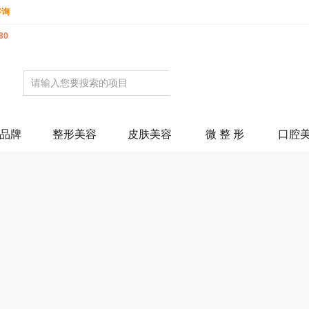
咨询
80
品牌
整形美容
皮肤美容
微 整 形
口腔