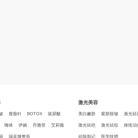
形
激光美容
皱
瘦脸针
BOTOX
玻尿酸
美白嫩肤
紧肤除皱
激光祛
嗨体
伊婉
乔雅登
艾莉薇
激光祛疤
激光祛痘
痤疮治
丽
瑞蓝微整形
祛除胎记
医学纹绣