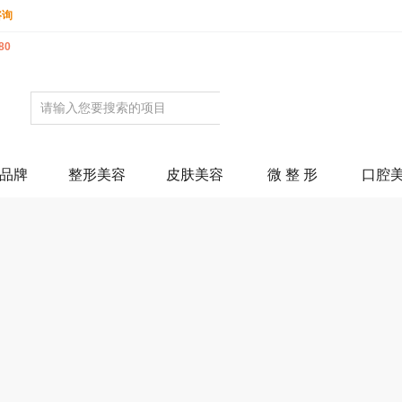
咨询
80
品牌
整形美容
皮肤美容
微 整 形
口腔