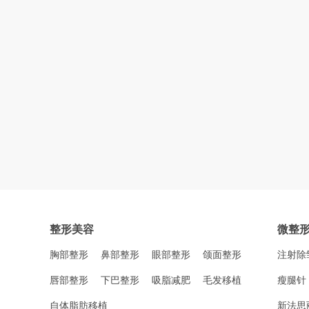
整形美容
微整
胸部整形
鼻部整形
眼部整形
颌面整形
注射除
唇部整形
下巴整形
吸脂减肥
毛发移植
瘦腿针
自体脂肪移植
新法思