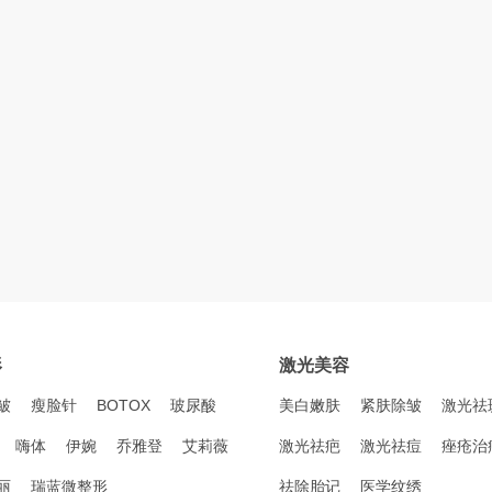
形
激光美容
皱
瘦脸针
BOTOX
玻尿酸
美白嫩肤
紧肤除皱
激光祛
嗨体
伊婉
乔雅登
艾莉薇
激光祛疤
激光祛痘
痤疮治
丽
瑞蓝微整形
祛除胎记
医学纹绣