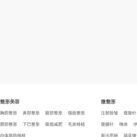
整形美容
微整形
胸部整形
鼻部整形
眼部整形
颌面整形
注射除皱
瘦脸针
唇部整形
下巴整形
吸脂减肥
毛发移植
瘦腿针
嗨体
自体脂肪移植
新法思丽
瑞蓝微