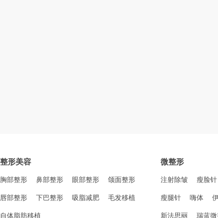
整形美容
微整形
胸部整形
鼻部整形
眼部整形
颌面整形
注射除皱
瘦脸针
唇部整形
下巴整形
吸脂减肥
毛发移植
瘦腿针
嗨体
自体脂肪移植
新法思丽
瑞蓝微