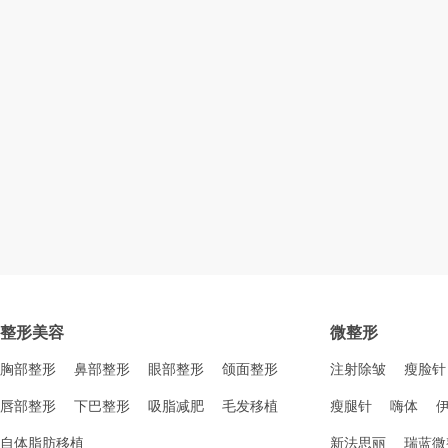
整形美容
微整形
胸部整形
鼻部整形
眼部整形
颌面整形
注射除皱
瘦脸针
唇部整形
下巴整形
吸脂减肥
毛发移植
瘦腿针
嗨体
自体脂肪移植
新法思丽
瑞蓝微