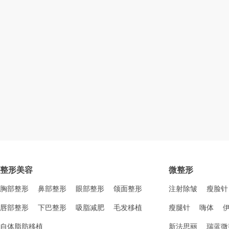
整形美容
微整形
胸部整形
鼻部整形
眼部整形
颌面整形
注射除皱
瘦脸针
唇部整形
下巴整形
吸脂减肥
毛发移植
瘦腿针
嗨体
自体脂肪移植
新法思丽
瑞蓝微