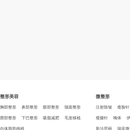
整形美容
微整形
胸部整形
鼻部整形
眼部整形
颌面整形
注射除皱
瘦脸针
唇部整形
下巴整形
吸脂减肥
毛发移植
瘦腿针
嗨体
自体脂肪移植
新法思丽
瑞蓝微