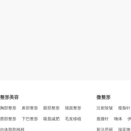
整形美容
微整形
胸部整形
鼻部整形
眼部整形
颌面整形
注射除皱
瘦脸针
唇部整形
下巴整形
吸脂减肥
毛发移植
瘦腿针
嗨体
自体脂肪移植
新法思丽
瑞蓝微