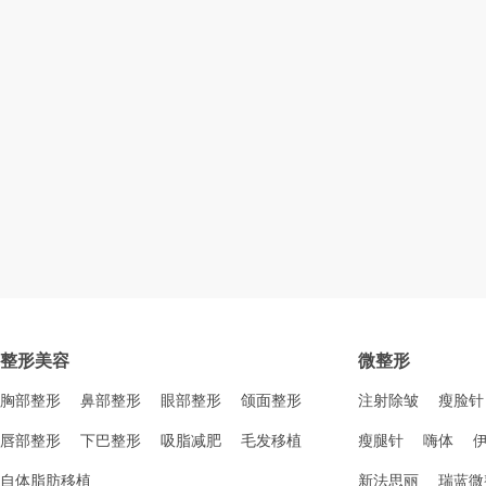
整形美容
微整形
胸部整形
鼻部整形
眼部整形
颌面整形
注射除皱
瘦脸针
唇部整形
下巴整形
吸脂减肥
毛发移植
瘦腿针
嗨体
自体脂肪移植
新法思丽
瑞蓝微