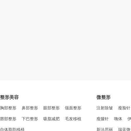
整形美容
微整形
胸部整形
鼻部整形
眼部整形
颌面整形
注射除皱
瘦脸针
唇部整形
下巴整形
吸脂减肥
毛发移植
瘦腿针
嗨体
自体脂肪移植
新法思丽
瑞蓝微