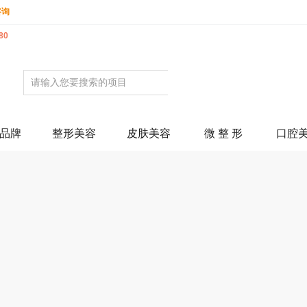
咨询
80
品牌
整形美容
皮肤美容
微 整 形
口腔