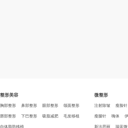
整形美容
微整形
胸部整形
鼻部整形
眼部整形
颌面整形
注射除皱
瘦脸针
唇部整形
下巴整形
吸脂减肥
毛发移植
瘦腿针
嗨体
自体脂肪移植
新法思丽
瑞蓝微