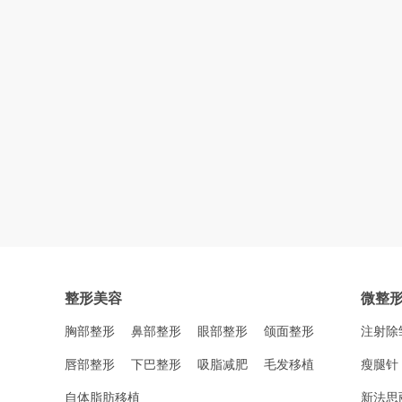
整形美容
微整
胸部整形
鼻部整形
眼部整形
颌面整形
注射除
唇部整形
下巴整形
吸脂减肥
毛发移植
瘦腿针
自体脂肪移植
新法思