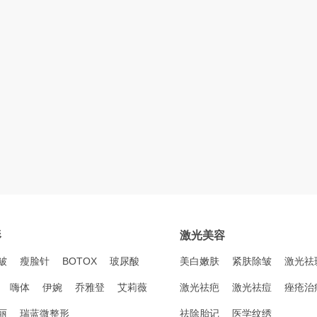
形
激光美容
皱
瘦脸针
BOTOX
玻尿酸
美白嫩肤
紧肤除皱
激光祛
嗨体
伊婉
乔雅登
艾莉薇
激光祛疤
激光祛痘
痤疮治
丽
瑞蓝微整形
祛除胎记
医学纹绣