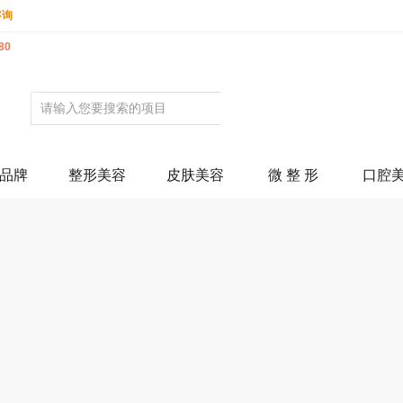
咨询
80
品牌
整形美容
皮肤美容
微 整 形
口腔