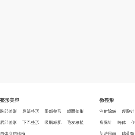
整形美容
微整形
胸部整形
鼻部整形
眼部整形
颌面整形
注射除皱
瘦脸针
唇部整形
下巴整形
吸脂减肥
毛发移植
瘦腿针
嗨体
自体脂肪移植
新法思丽
瑞蓝微