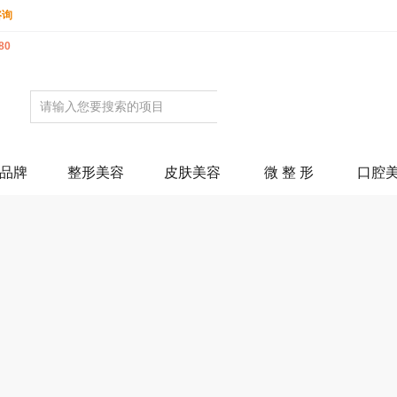
咨询
80
品牌
整形美容
皮肤美容
微 整 形
口腔