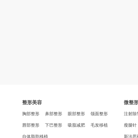
整形美容
微整
胸部整形
鼻部整形
眼部整形
颌面整形
注射除
唇部整形
下巴整形
吸脂减肥
毛发移植
瘦腿针
自体脂肪移植
新法思