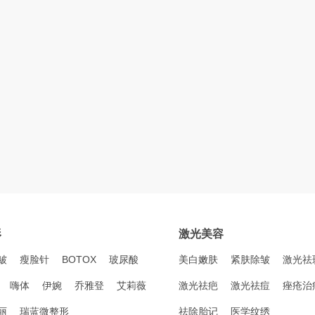
形
激光美容
皱
瘦脸针
BOTOX
玻尿酸
美白嫩肤
紧肤除皱
激光祛
嗨体
伊婉
乔雅登
艾莉薇
激光祛疤
激光祛痘
痤疮治
丽
瑞蓝微整形
祛除胎记
医学纹绣