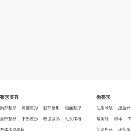
整形美容
微整形
胸部整形
鼻部整形
眼部整形
颌面整形
注射除皱
瘦脸针
唇部整形
下巴整形
吸脂减肥
毛发移植
瘦腿针
嗨体
自体脂肪移植
新法思丽
瑞蓝微