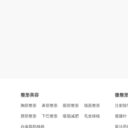
整形美容
微整
胸部整形
鼻部整形
眼部整形
颌面整形
注射除
唇部整形
下巴整形
吸脂减肥
毛发移植
瘦腿针
自体脂肪移植
新法思