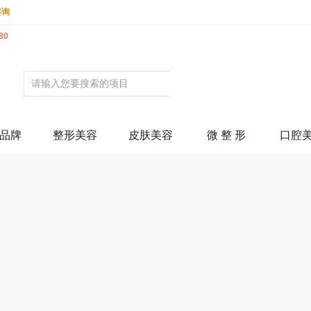
咨询
80
品牌
整形美容
皮肤美容
微 整 形
口腔