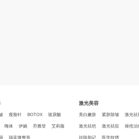
形
激光美容
皱
瘦脸针
BOTOX
玻尿酸
美白嫩肤
紧肤除皱
激光祛
嗨体
伊婉
乔雅登
艾莉薇
激光祛疤
激光祛痘
痤疮治
丽
瑞蓝微整形
祛除胎记
医学纹绣