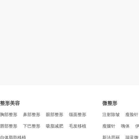
整形美容
微整形
胸部整形
鼻部整形
眼部整形
颌面整形
注射除皱
瘦脸针
唇部整形
下巴整形
吸脂减肥
毛发移植
瘦腿针
嗨体
自体脂肪移植
新法思丽
瑞蓝微