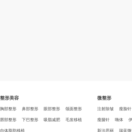
整形美容
微整形
胸部整形
鼻部整形
眼部整形
颌面整形
注射除皱
瘦脸针
唇部整形
下巴整形
吸脂减肥
毛发移植
瘦腿针
嗨体
自体脂肪移植
新法思丽
瑞蓝微