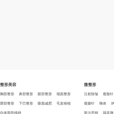
整形美容
微整形
胸部整形
鼻部整形
眼部整形
颌面整形
注射除皱
瘦脸针
唇部整形
下巴整形
吸脂减肥
毛发移植
瘦腿针
嗨体
自体脂肪移植
新法思丽
瑞蓝微