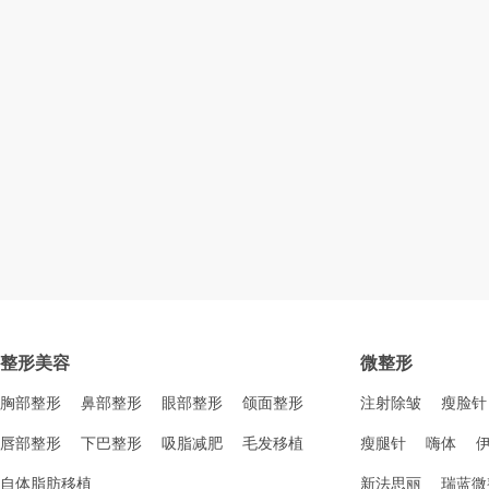
整形美容
微整形
胸部整形
鼻部整形
眼部整形
颌面整形
注射除皱
瘦脸针
唇部整形
下巴整形
吸脂减肥
毛发移植
瘦腿针
嗨体
自体脂肪移植
新法思丽
瑞蓝微