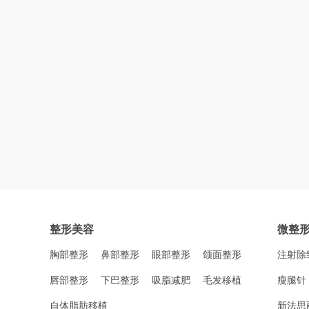
整形美容
微整
胸部整形
鼻部整形
眼部整形
颌面整形
注射除
唇部整形
下巴整形
吸脂减肥
毛发移植
瘦腿针
自体脂肪移植
新法思