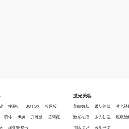
形
激光美容
皱
瘦脸针
BOTOX
玻尿酸
美白嫩肤
紧肤除皱
激光祛
嗨体
伊婉
乔雅登
艾莉薇
激光祛疤
激光祛痘
痤疮治
丽
瑞蓝微整形
祛除胎记
医学纹绣