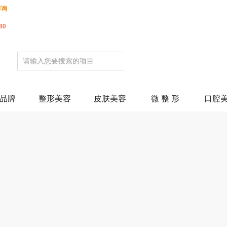
咨询
80
品牌
整形美容
皮肤美容
微 整 形
口腔