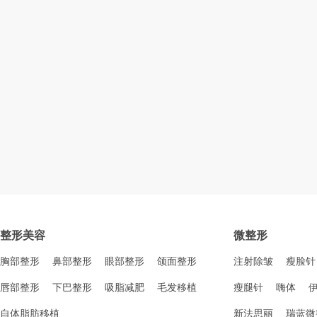
整形美容
微整形
胸部整形
鼻部整形
眼部整形
颌面整形
注射除皱
瘦脸针
唇部整形
下巴整形
吸脂减肥
毛发移植
瘦腿针
嗨体
自体脂肪移植
新法思丽
瑞蓝微