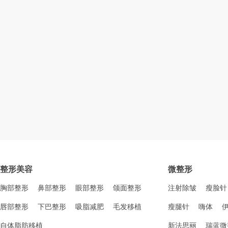
整形美容
微整形
胸部整形
鼻部整形
眼部整形
颌面整形
注射除皱
瘦脸针
唇部整形
下巴整形
吸脂减肥
毛发移植
瘦腿针
嗨体
自体脂肪移植
新法思丽
瑞蓝微