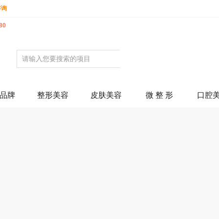
咨询
80
品牌
整形美容
皮肤美容
微 整 形
口腔