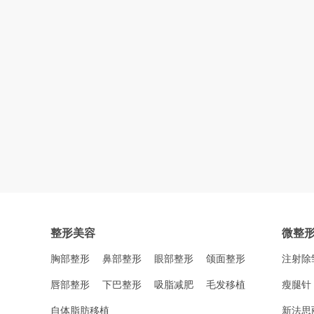
整形美容
微整
胸部整形
鼻部整形
眼部整形
颌面整形
注射除
唇部整形
下巴整形
吸脂减肥
毛发移植
瘦腿针
自体脂肪移植
新法思