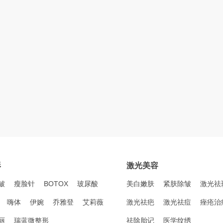
形
激光美容
皱
瘦脸针
BOTOX
玻尿酸
美白嫩肤
紧肤除皱
激光祛
嗨体
伊婉
乔雅登
艾莉薇
激光祛疤
激光祛痘
痤疮治
丽
瑞蓝微整形
祛除胎记
医学纹绣