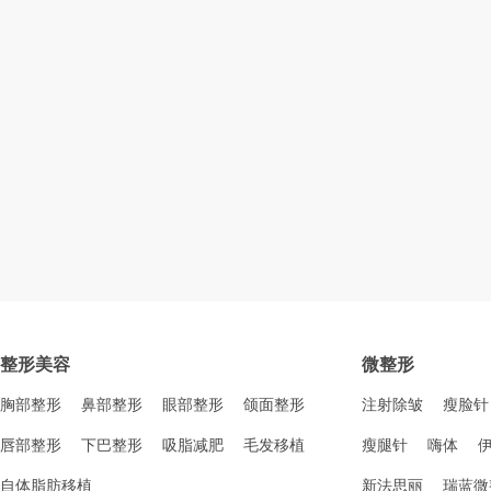
整形美容
微整形
胸部整形
鼻部整形
眼部整形
颌面整形
注射除皱
瘦脸针
唇部整形
下巴整形
吸脂减肥
毛发移植
瘦腿针
嗨体
自体脂肪移植
新法思丽
瑞蓝微