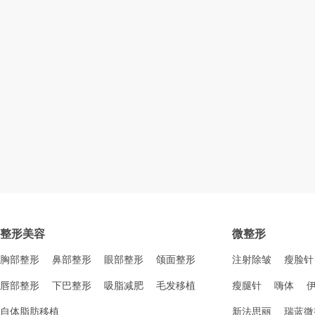
整形美容
微整形
胸部整形
鼻部整形
眼部整形
颌面整形
注射除皱
瘦脸针
唇部整形
下巴整形
吸脂减肥
毛发移植
瘦腿针
嗨体
自体脂肪移植
新法思丽
瑞蓝微