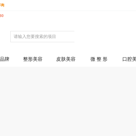
咨询
80
品牌
整形美容
皮肤美容
微 整 形
口腔