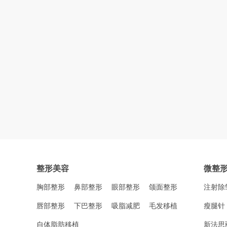
整形美容
微整
胸部整形
鼻部整形
眼部整形
颌面整形
注射除
唇部整形
下巴整形
吸脂减肥
毛发移植
瘦腿针
自体脂肪移植
新法思