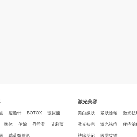
形
激光美容
皱
瘦脸针
BOTOX
玻尿酸
美白嫩肤
紧肤除皱
激光祛
嗨体
伊婉
乔雅登
艾莉薇
激光祛疤
激光祛痘
痤疮治
丽
瑞蓝微整形
祛除胎记
医学纹绣