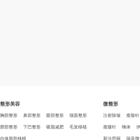
整形美容
微整形
胸部整形
鼻部整形
眼部整形
颌面整形
注射除皱
瘦脸针
唇部整形
下巴整形
吸脂减肥
毛发移植
瘦腿针
嗨体
自体脂肪移植
新法思丽
瑞蓝微