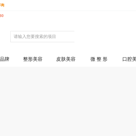
咨询
80
品牌
整形美容
皮肤美容
微 整 形
口腔