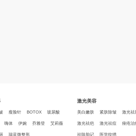
形
激光美容
皱
瘦脸针
BOTOX
玻尿酸
美白嫩肤
紧肤除皱
激光祛
嗨体
伊婉
乔雅登
艾莉薇
激光祛疤
激光祛痘
痤疮治
丽
瑞蓝微整形
祛除胎记
医学纹绣