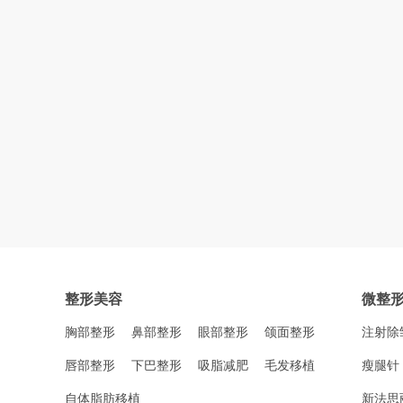
整形美容
微整
胸部整形
鼻部整形
眼部整形
颌面整形
注射除
唇部整形
下巴整形
吸脂减肥
毛发移植
瘦腿针
自体脂肪移植
新法思