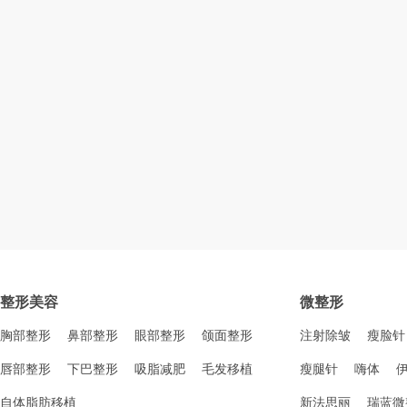
整形美容
微整形
胸部整形
鼻部整形
眼部整形
颌面整形
注射除皱
瘦脸针
唇部整形
下巴整形
吸脂减肥
毛发移植
瘦腿针
嗨体
自体脂肪移植
新法思丽
瑞蓝微