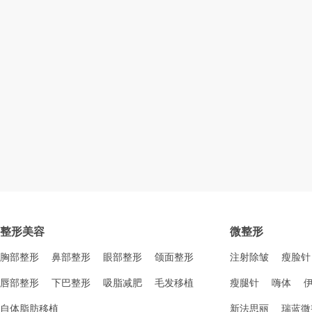
整形美容
微整形
胸部整形
鼻部整形
眼部整形
颌面整形
注射除皱
瘦脸针
唇部整形
下巴整形
吸脂减肥
毛发移植
瘦腿针
嗨体
自体脂肪移植
新法思丽
瑞蓝微