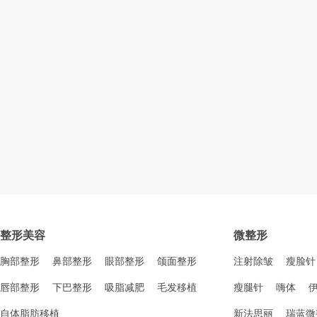
整形美容
微整形
胸部整形
鼻部整形
眼部整形
颌面整形
注射除皱
瘦脸针
唇部整形
下巴整形
吸脂减肥
毛发移植
瘦腿针
嗨体
自体脂肪移植
新法思丽
瑞蓝微