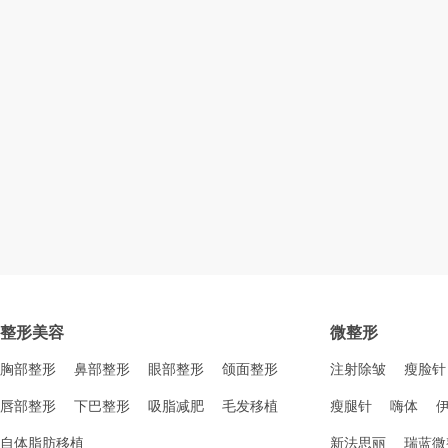
整形美容
微整形
胸部整形
鼻部整形
眼部整形
颌面整形
注射除皱
瘦脸针
唇部整形
下巴整形
吸脂减肥
毛发移植
瘦腿针
嗨体
自体脂肪移植
新法思丽
瑞蓝微