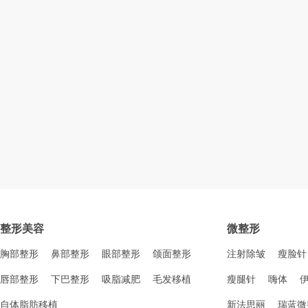
整形美容
微整形
胸部整形
鼻部整形
眼部整形
颌面整形
注射除皱
瘦脸针
唇部整形
下巴整形
吸脂减肥
毛发移植
瘦腿针
嗨体
自体脂肪移植
新法思丽
瑞蓝微