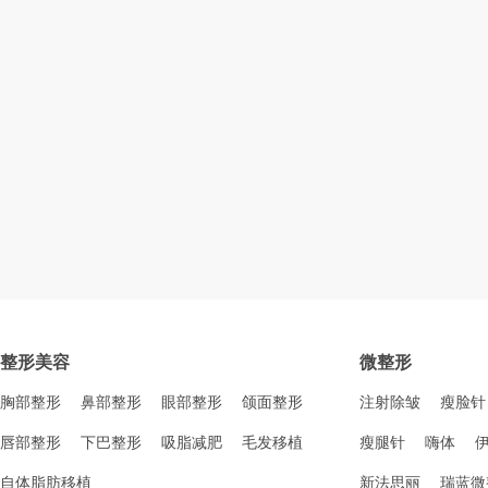
整形美容
微整形
胸部整形
鼻部整形
眼部整形
颌面整形
注射除皱
瘦脸针
唇部整形
下巴整形
吸脂减肥
毛发移植
瘦腿针
嗨体
自体脂肪移植
新法思丽
瑞蓝微