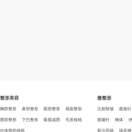
整形美容
微整形
胸部整形
鼻部整形
眼部整形
颌面整形
注射除皱
瘦脸针
唇部整形
下巴整形
吸脂减肥
毛发移植
瘦腿针
嗨体
自体脂肪移植
新法思丽
瑞蓝微