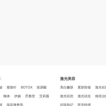
形
激光美容
皱
瘦脸针
BOTOX
玻尿酸
美白嫩肤
紧肤除皱
激光祛
嗨体
伊婉
乔雅登
艾莉薇
激光祛疤
激光祛痘
痤疮治
丽
瑞蓝微整形
祛除胎记
医学纹绣