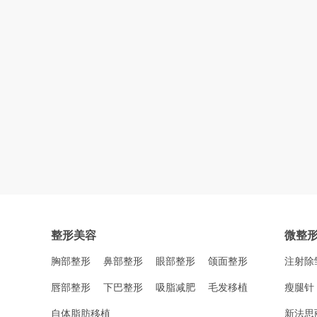
整形美容
微整
胸部整形
鼻部整形
眼部整形
颌面整形
注射除
唇部整形
下巴整形
吸脂减肥
毛发移植
瘦腿针
自体脂肪移植
新法思