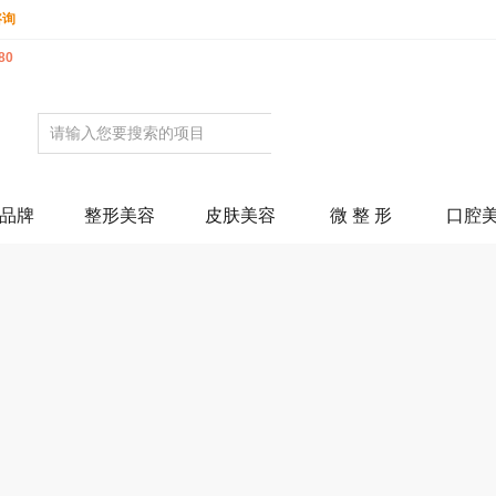
咨询
80
品牌
整形美容
皮肤美容
微 整 形
口腔