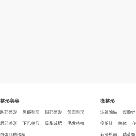
整形美容
微整形
胸部整形
鼻部整形
眼部整形
颌面整形
注射除皱
瘦脸针
唇部整形
下巴整形
吸脂减肥
毛发移植
瘦腿针
嗨体
自体脂肪移植
新法思丽
瑞蓝微