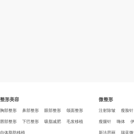
整形美容
微整形
胸部整形
鼻部整形
眼部整形
颌面整形
注射除皱
瘦脸针
唇部整形
下巴整形
吸脂减肥
毛发移植
瘦腿针
嗨体
自体脂肪移植
新法思丽
瑞蓝微