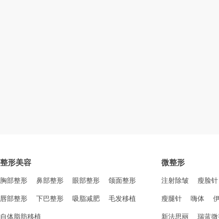
整形美容
微整形
胸部整形
鼻部整形
眼部整形
颌面整形
注射除皱
瘦脸针
唇部整形
下巴整形
吸脂减肥
毛发移植
瘦腿针
嗨体
自体脂肪移植
新法思丽
瑞蓝微