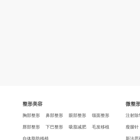
整形美容
微整
胸部整形
鼻部整形
眼部整形
颌面整形
注射除
唇部整形
下巴整形
吸脂减肥
毛发移植
瘦腿针
自体脂肪移植
新法思