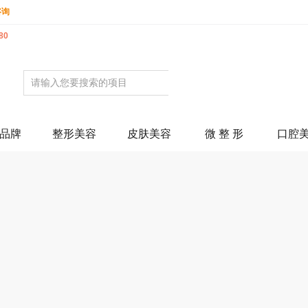
咨询
80
品牌
整形美容
皮肤美容
微 整 形
口腔