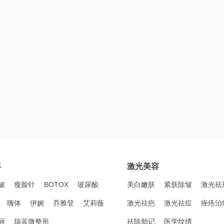
形
激光美容
皱
瘦脸针
BOTOX
玻尿酸
美白嫩肤
紧肤除皱
激光祛
嗨体
伊婉
乔雅登
艾莉薇
激光祛疤
激光祛痘
痤疮治
丽
瑞蓝微整形
祛除胎记
医学纹绣