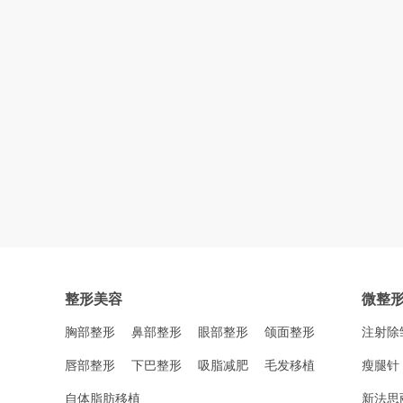
整形美容
微整
胸部整形
鼻部整形
眼部整形
颌面整形
注射除
唇部整形
下巴整形
吸脂减肥
毛发移植
瘦腿针
自体脂肪移植
新法思