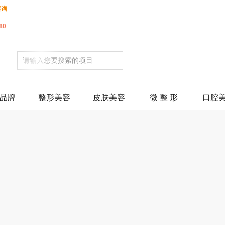
咨询
80
品牌
整形美容
皮肤美容
微 整 形
口腔