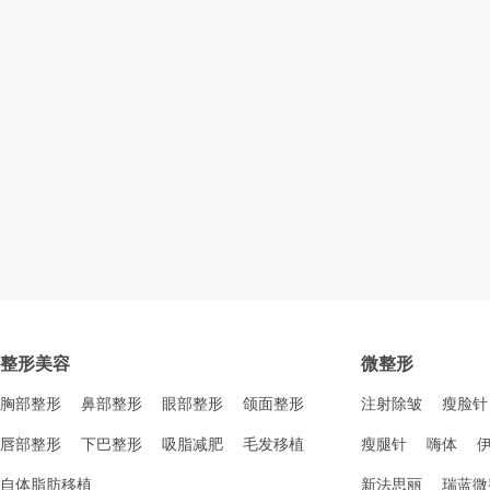
整形美容
微整形
胸部整形
鼻部整形
眼部整形
颌面整形
注射除皱
瘦脸针
唇部整形
下巴整形
吸脂减肥
毛发移植
瘦腿针
嗨体
自体脂肪移植
新法思丽
瑞蓝微