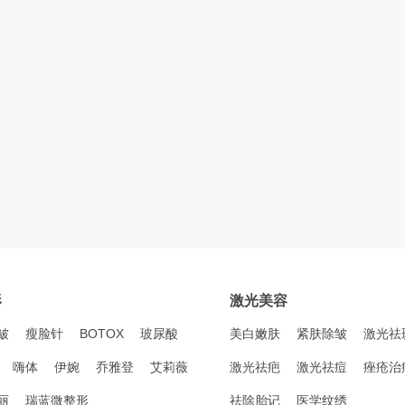
形
激光美容
皱
瘦脸针
BOTOX
玻尿酸
美白嫩肤
紧肤除皱
激光祛
嗨体
伊婉
乔雅登
艾莉薇
激光祛疤
激光祛痘
痤疮治
丽
瑞蓝微整形
祛除胎记
医学纹绣