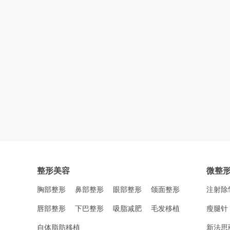
整形美容
微整
胸部整形
鼻部整形
眼部整形
颌面整形
注射除
唇部整形
下巴整形
吸脂减肥
毛发移植
瘦腿针
自体脂肪移植
新法思