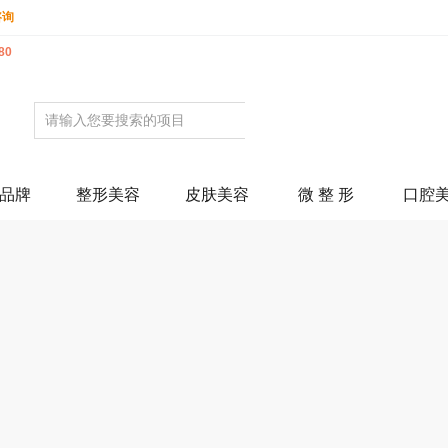
咨询
80
品牌
整形美容
皮肤美容
微 整 形
口腔