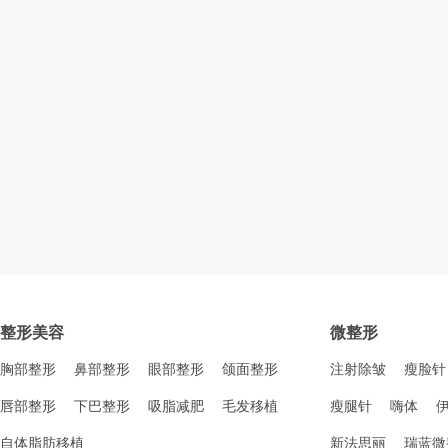
整形美容
微整形
胸部整形
鼻部整形
眼部整形
颌面整形
注射除皱
瘦脸针
唇部整形
下巴整形
吸脂减肥
毛发移植
瘦腿针
嗨体
自体脂肪移植
新法思丽
瑞蓝微