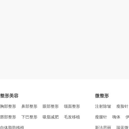
整形美容
微整形
胸部整形
鼻部整形
眼部整形
颌面整形
注射除皱
瘦脸针
唇部整形
下巴整形
吸脂减肥
毛发移植
瘦腿针
嗨体
自体脂肪移植
新法思丽
瑞蓝微