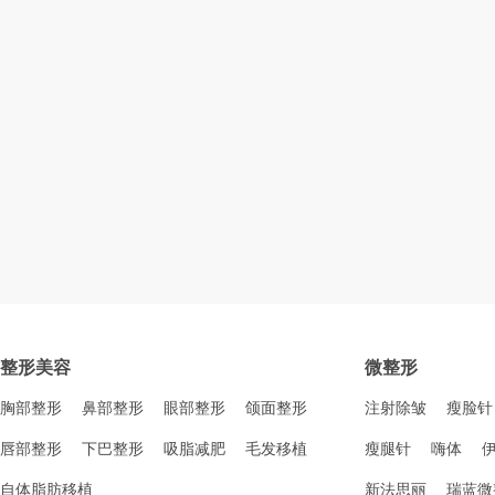
整形美容
微整形
胸部整形
鼻部整形
眼部整形
颌面整形
注射除皱
瘦脸针
唇部整形
下巴整形
吸脂减肥
毛发移植
瘦腿针
嗨体
自体脂肪移植
新法思丽
瑞蓝微