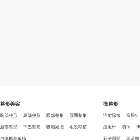
整形美容
微整形
胸部整形
鼻部整形
眼部整形
颌面整形
注射除皱
瘦脸针
唇部整形
下巴整形
吸脂减肥
毛发移植
瘦腿针
嗨体
自体脂肪移植
新法思丽
瑞蓝微