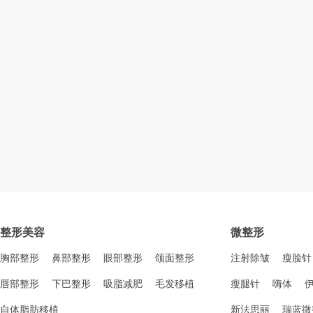
整形美容
微整形
胸部整形
鼻部整形
眼部整形
颌面整形
注射除皱
瘦脸针
唇部整形
下巴整形
吸脂减肥
毛发移植
瘦腿针
嗨体
自体脂肪移植
新法思丽
瑞蓝微